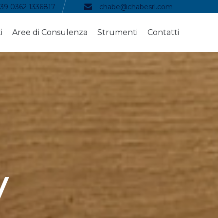
39 0362 1336817
chabe@chabesrl.com
Skip
i
Aree di Consulenza
Strumenti
Contatti
to
content
y