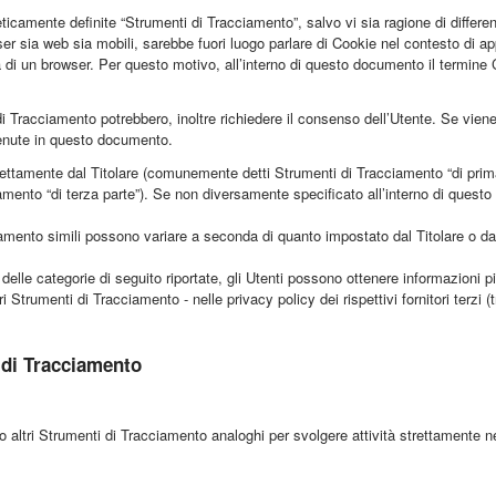
icamente definite “Strumenti di Tracciamento”, salvo vi sia ragione di differen
 sia web sia mobili, sarebbe fuori luogo parlare di Cookie nel contesto di app
 di un browser. Per questo motivo, all’interno di questo documento il termine C
 di Tracciamento potrebbero, inoltre richiedere il consenso dell’Utente. Se vie
tenute in questo documento.
rettamente dal Titolare (comunemente detti Strumenti di Tracciamento “di prim
amento “di terza parte”). Se non diversamente specificato all’interno di questo
amento simili possono variare a seconda di quanto impostato dal Titolare o da 
delle categorie di seguito riportate, gli Utenti possono ottenere informazioni p
i Strumenti di Tracciamento - nelle privacy policy dei rispettivi fornitori terzi 
 di Tracciamento
altri Strumenti di Tracciamento analoghi per svolgere attività strettamente nec