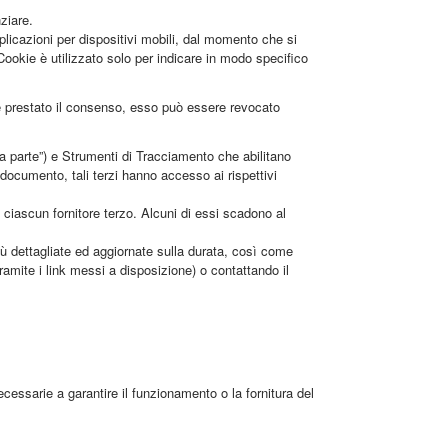
ziare.
licazioni per dispositivi mobili, dal momento che si
ookie è utilizzato solo per indicare in modo specifico
ne prestato il consenso, esso può essere revocato
a parte”) e Strumenti di Tracciamento che abilitano
 documento, tali terzi hanno accesso ai rispettivi
ciascun fornitore terzo. Alcuni di essi scadono al
iù dettagliate ed aggiornate sulla durata, così come
(tramite i link messi a disposizione) o contattando il
essarie a garantire il funzionamento o la fornitura del