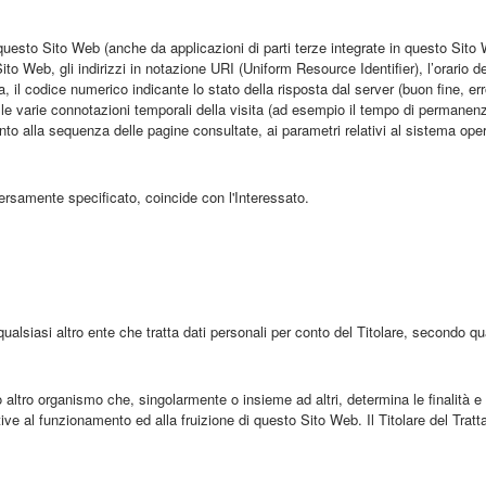
sto Sito Web (anche da applicazioni di parti terze integrate in questo Sito Web
o Web, gli indirizzi in notazione URI (Uniform Resource Identifier), l’orario della
ta, il codice numerico indicante lo stato della risposta dal server (buon fine, er
 le varie connotazioni temporali della visita (ad esempio il tempo di permanenza 
mento alla sequenza delle pagine consultate, ai parametri relativi al sistema ope
ersamente specificato, coincide con l'Interessato.
qualsiasi altro ente che tratta dati personali per conto del Titolare, secondo q
o o altro organismo che, singolarmente o insieme ad altri, determina le finalità e 
tive al funzionamento ed alla fruizione di questo Sito Web. Il Titolare del Tra