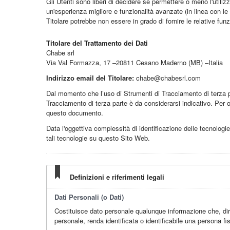
Gli Utenti sono liberi di decidere se permettere o meno l'utili
un'esperienza migliore e funzionalità avanzate (in linea con le 
Titolare potrebbe non essere in grado di fornire le relative funz
Titolare del Trattamento dei Dati
Chabe srl
Via Val Formazza, 17 –20811 Cesano Maderno (MB) –Italia
Indirizzo email del Titolare:
chabe@chabesrl.com
Dal momento che l’uso di Strumenti di Tracciamento di terza p
Tracciamento di terza parte è da considerarsi indicativo. Per ot
questo documento.
Data l'oggettiva complessità di identificazione delle tecnologie d
tali tecnologie su questo Sito Web.
Definizioni e riferimenti legali
Dati Personali (o Dati)
Costituisce dato personale qualunque informazione che, dir
personale, renda identificata o identificabile una persona fis