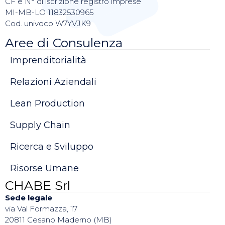
CF e N° di iscrizione registro imprese
MI-MB-LO 11832530965
Cod. univoco W7YVJK9
Aree di Consulenza
Imprenditorialità
Relazioni Aziendali
Lean Production
Supply Chain
Ricerca e Sviluppo
Risorse Umane
CHABE Srl
Sede legale
via Val Formazza, 17
20811 Cesano Maderno (MB)