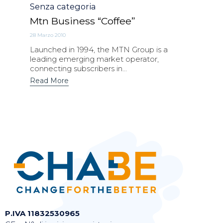
Category
Senza categoria
Mtn Business “Coffee”
28 Marzo 2010
Launched in 1994, the MTN Group is a
leading emerging market operator,
connecting subscribers in...
Read More
P.IVA 11832530965