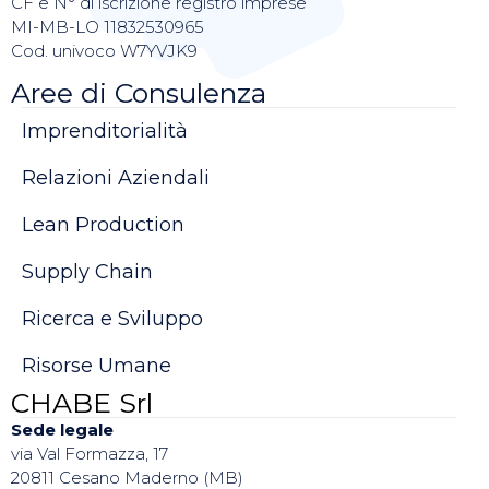
CF e N° di iscrizione registro imprese
MI-MB-LO 11832530965
Cod. univoco W7YVJK9
Aree di Consulenza
Imprenditorialità
Relazioni Aziendali
Lean Production
Supply Chain
Ricerca e Sviluppo
Risorse Umane
CHABE Srl
Sede legale
via Val Formazza, 17
20811 Cesano Maderno (MB)