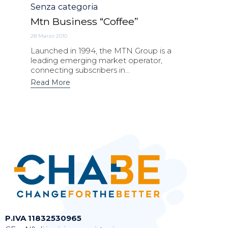
Category
Senza categoria
Mtn Business “Coffee”
28 Marzo 2010
Launched in 1994, the MTN Group is a
leading emerging market operator,
connecting subscribers in...
Read More
P.IVA 11832530965