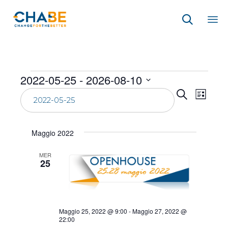

Sk
to
co
Eventi
2022-05-25
 - 
2026-08-10
Event
Eve
Seleziona
Cerca
Lista
la
Vist
Ricer
data.
Navi
e
Maggio 2022
viste
MER
25
Navig
Maggio 25, 2022 @ 9:00
-
Maggio 27, 2022 @
22:00