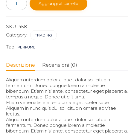
literacy
Aggiungi al carrello
for
Millennials
quantità
SKU:
458
Category:
TRADING
Tag:
PERFUME
Descrizione
Recensioni (0)
Aliquam interdum dolor aliquet dolor sollicitudin
fermentum. Donec congue lorem a molestie
bibendum. Etiam nisi ante, consectetur eget placerat a,
tempus a neque. Donec ut elit urna.
Etiam venenatis eleifend urna eget scelerisque.
Aliquam in nunc quis dui sollicitudin ornare ac vitae
lectus.
Aliquam interdum dolor aliquet dolor sollicitudin
fermentum. Donec congue lorem a molestie
bibendum. Etiam nisi ante, consectetur eget placerat a,